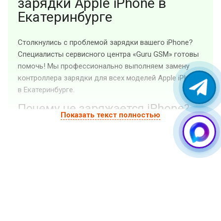
зарядки Apple iPhone в
Екатеринбурге
Столкнулись с проблемой зарядки вашего iPhone?
Специалисты сервисного центра «Guru GSM» готовы
помочь! Мы профессионально выполняем замену
контроллера зарядки для всех моделей Apple iPhone
в Екатеринбурге.
Почему не заряжается iPhone?
Показать текст полностью
Отказ в зарядке устройства – одна из самых
распространенных проблем, с которой сталкиваются
владельцы iPhone. Часто причина кроется в
неисправности контроллера зарядки или, как его
еще называют, микросхемы питания U2. Этот
маленький, но критически важный компонент
отвечает за управление процессом зарядки и
распределение энергии внутри гаджета.