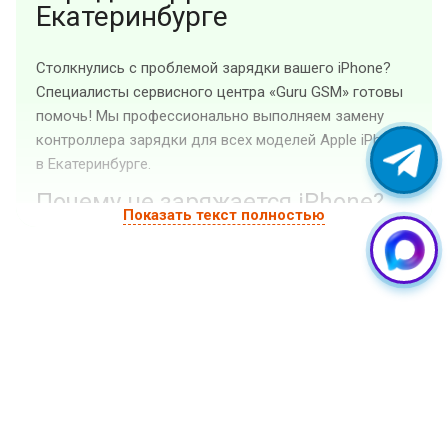
Екатеринбурге
Столкнулись с проблемой зарядки вашего iPhone?
Специалисты сервисного центра «Guru GSM» готовы
помочь! Мы профессионально выполняем замену
контроллера зарядки для всех моделей Apple iPhone
в Екатеринбурге.
Почему не заряжается iPhone?
Показать текст полностью
Отказ в зарядке устройства – одна из самых
распространенных проблем, с которой сталкиваются
владельцы iPhone. Часто причина кроется в
неисправности контроллера зарядки или, как его
еще называют, микросхемы питания U2. Этот
маленький, но критически важный компонент
отвечает за управление процессом зарядки и
распределение энергии внутри гаджета.