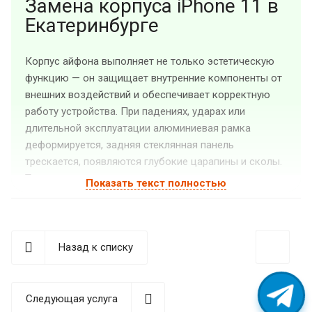
Замена корпуса iPhone 11 в
Екатеринбурге
Корпус айфона выполняет не только эстетическую
функцию — он защищает внутренние компоненты от
внешних воздействий и обеспечивает корректную
работу устройства. При падениях, ударах или
длительной эксплуатации алюминиевая рамка
деформируется, задняя стеклянная панель
трескается, появляются глубокие царапины и сколы.
Такие повреждения нарушают герметичность, что
Показать текст полностью
приводит к попаданию пыли и влаги внутрь телефона.
Сервисный центр
«Guru GSM»
в Екатеринбурге
проводит профессиональную замену корпуса на
Назад к списку
оригинальные и качественные аналоги. Мастера
восстанавливают внешний вид смартфона и его
защитные свойства с сохранением заводских
Следующая услуга
характеристик. Адрес сервиса: ул. Вайнера 15,