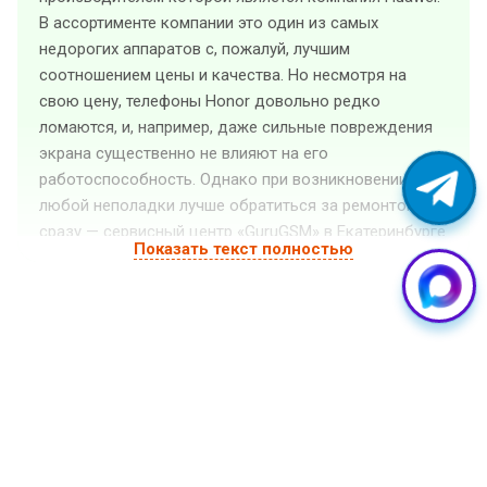
В ассортименте компании это один из самых
недорогих аппаратов с, пожалуй, лучшим
соотношением цены и качества. Но несмотря на
свою цену, телефоны Honor довольно редко
ломаются, и, например, даже сильные повреждения
экрана существенно не влияют на его
работоспособность. Однако при возникновении
любой неполадки лучше обратиться за ремонтом
сразу — сервисный центр «GuruGSM» в Екатеринбурге
Показать текст полностью
предлагает конкурентоспособные цены на ремонт
телефонов Хонор с сохранением высокого качества
работ.
Частые поломки Honor
Одной из самых частых причин поломок смартфонов
Honor является программное обеспечение. Телефоны
Honor работают на операционной системе Android,
которая, как известно, подвержена ошибкам и