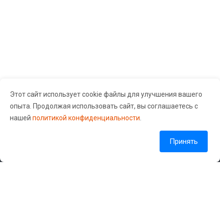
Чаще всего в сервисный центр «GuruGSM»
обращаются со следующими неисправностями:
Снижение времени автономной работы
аккумулятора, при этом заряжаться телефон
может как медленнее обычного, так и быстрее.
Параллельно с этой проблемой часто возникает
другая — телефон не держит зарядку даже если
Этот сайт использует cookie файлы для улучшения вашего
не используется. Мастера нашего сервисного
опыта. Продолжая использовать сайт, вы соглашаетесь с
центра в таком случае «прозванивают»
Сервисный центр «Guru Gsm» © 2026 Все права защищены.
нашей
политикой конфиденциальности
.
аккумулятор, определяя его техническое
Согласие на обработку персональных данных
состояние — это позволяет быстро выявить
Политика обработки персональных данных
Принять
причину выхода элемента питания из строя. Если
причина в нем самом, то мы сразу же
произведем замену.
Наши контакты
Программные сбои, приводящие к таким
+7 (904) 549-55-88
проблемам как внезапная перезагрузка
телефона, ложные срабатывания датчика
info@gurugsm.ru