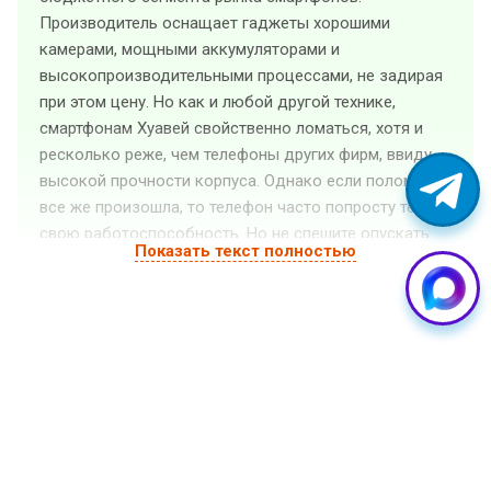
Производитель оснащает гаджеты хорошими
камерами, мощными аккумуляторами и
высокопроизводительными процессами, не задирая
при этом цену. Но как и любой другой технике,
смартфонам Хуавей свойственно ломаться, хотя и
ресколько реже, чем телефоны других фирм, ввиду
высокой прочности корпуса. Однако если поломка
все же произошла, то телефон часто попросту теряет
свою работоспособность. Но не спешите опускать
Показать текст полностью
руки — мастера сервисного центра «GuruGSM» в
Екатеринбурге недорого выполнят ремонт телефона
Huawei любой сложности и дадут рекомендации по
дальнейшему использованию смартфона. Все работы
проводятся в соответствии со стандартами компании
Huawei и с использованием оригинальных запчастей,
которые у нас всегда есть в наличии.
Частые поломки Huawei