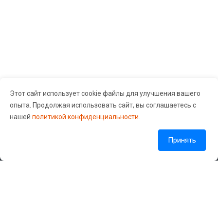
Чаще всего в сервисный центр «GuruGSM»
обращаются со следующими неисправностями:
Снижение времени автономной работы
аккумулятора, при этом заряжаться телефон
может как медленнее обычного, так и быстрее.
Параллельно с этой проблемой часто возникает
другая — телефон не держит зарядку даже если
Этот сайт использует cookie файлы для улучшения вашего
не используется. Мастера нашего сервисного
опыта. Продолжая использовать сайт, вы соглашаетесь с
центра в таком случае «прозванивают»
Сервисный центр «Guru Gsm» © 2026 Все права защищены.
нашей
политикой конфиденциальности
.
аккумулятор, определяя его техническое
Согласие на обработку персональных данных
состояние — это позволяет быстро выявить
Политика обработки персональных данных
Принять
причину выхода элемента питания из строя. Если
причина в нем самом, то мы сразу же
произведем замену.
Наши контакты
Программные сбои, приводящие к таким
+7 (904) 549-55-88
проблемам как внезапная перезагрузка
телефона, ложные срабатывания датчика
info@gurugsm.ru