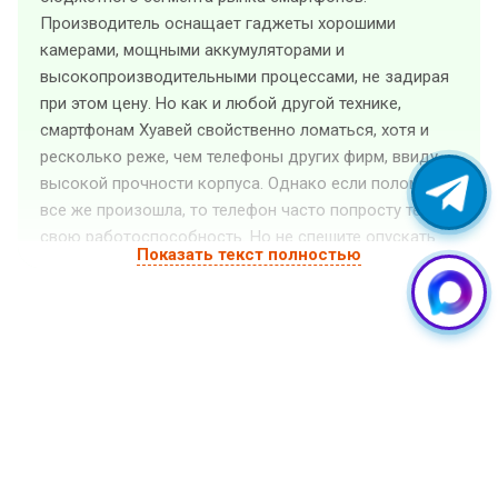
Производитель оснащает гаджеты хорошими
камерами, мощными аккумуляторами и
высокопроизводительными процессами, не задирая
при этом цену. Но как и любой другой технике,
смартфонам Хуавей свойственно ломаться, хотя и
ресколько реже, чем телефоны других фирм, ввиду
высокой прочности корпуса. Однако если поломка
все же произошла, то телефон часто попросту теряет
свою работоспособность. Но не спешите опускать
Показать текст полностью
руки — мастера сервисного центра «GuruGSM» в
Екатеринбурге недорого выполнят ремонт телефона
Huawei любой сложности и дадут рекомендации по
дальнейшему использованию смартфона. Все работы
проводятся в соответствии со стандартами компании
Huawei и с использованием оригинальных запчастей,
которые у нас всегда есть в наличии.
Частые поломки Huawei