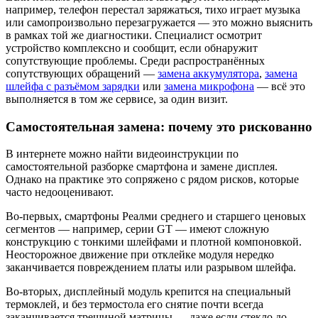
например, телефон перестал заряжаться, тихо играет музыка
или самопроизвольно перезагружается — это можно выяснить
в рамках той же диагностики. Специалист осмотрит
устройство комплексно и сообщит, если обнаружит
сопутствующие проблемы. Среди распространённых
сопутствующих обращений —
замена аккумулятора
,
замена
шлейфа с разъёмом зарядки
или
замена микрофона
— всё это
выполняется в том же сервисе, за один визит.
Самостоятельная замена: почему это рискованно
В интернете можно найти видеоинструкции по
самостоятельной разборке смартфона и замене дисплея.
Однако на практике это сопряжено с рядом рисков, которые
часто недооценивают.
Во-первых, смартфоны Реалми среднего и старшего ценовых
сегментов — например, серии GT — имеют сложную
конструкцию с тонкими шлейфами и плотной компоновкой.
Неосторожное движение при отклейке модуля нередко
заканчивается повреждением платы или разрывом шлейфа.
Во-вторых, дисплейный модуль крепится на специальный
термоклей, и без термостола его снятие почти всегда
заканчивается трещиной матрицы — даже если стекло до