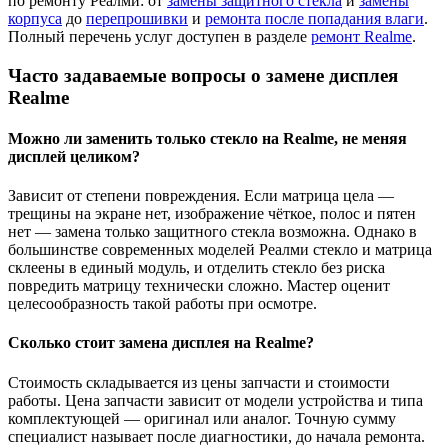
по ремонту Реалми: от
замены защитного стекла
и
замены
корпуса
до
перепрошивки
и
ремонта после попадания влаги
.
Полный перечень услуг доступен в разделе
ремонт Realme
.
Часто задаваемые вопросы о замене дисплея
Realme
Можно ли заменить только стекло на Realme, не меняя
дисплей целиком?
Зависит от степени повреждения. Если матрица цела —
трещины на экране нет, изображение чёткое, полос и пятен
нет — замена только защитного стекла возможна. Однако в
большинстве современных моделей Реалми стекло и матрица
склеены в единый модуль, и отделить стекло без риска
повредить матрицу технически сложно. Мастер оценит
целесообразность такой работы при осмотре.
Сколько стоит замена дисплея на Realme?
Стоимость складывается из цены запчасти и стоимости
работы. Цена запчасти зависит от модели устройства и типа
комплектующей — оригинал или аналог. Точную сумму
специалист называет после диагностики, до начала ремонта.