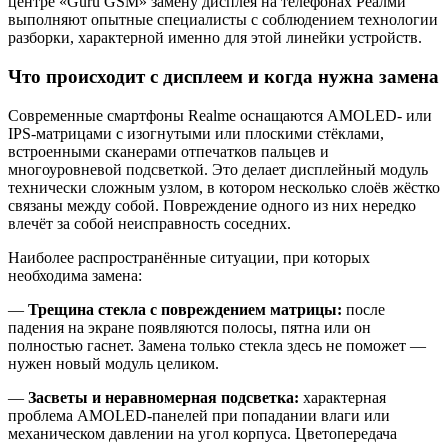
центре «Guru GSM» замену дисплея на телефонах Реалми
выполняют опытные специалисты с соблюдением технологии
разборки, характерной именно для этой линейки устройств.
Что происходит с дисплеем и когда нужна замена
Современные смартфоны Realme оснащаются AMOLED- или
IPS-матрицами с изогнутыми или плоскими стёклами,
встроенными сканерами отпечатков пальцев и
многоуровневой подсветкой. Это делает дисплейный модуль
технически сложным узлом, в котором несколько слоёв жёстко
связаны между собой. Повреждение одного из них нередко
влечёт за собой неисправность соседних.
Наиболее распространённые ситуации, при которых
необходима замена:
—
Трещина стекла с повреждением матрицы:
после
падения на экране появляются полосы, пятна или он
полностью гаснет. Замена только стекла здесь не поможет —
нужен новый модуль целиком.
—
Засветы и неравномерная подсветка:
характерная
проблема AMOLED-панелей при попадании влаги или
механическом давлении на угол корпуса. Цветопередача