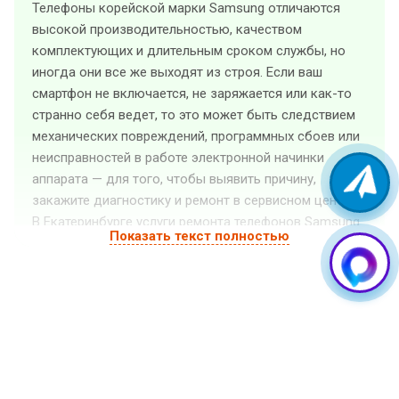
Телефоны корейской марки Samsung отличаются
высокой производительностью, качеством
комплектующих и длительным сроком службы, но
иногда они все же выходят из строя. Если ваш
смартфон не включается, не заряжается или как-то
странно себя ведет, то это может быть следствием
механических повреждений, программных сбоев или
неисправностей в работе электронной начинки
аппарата — для того, чтобы выявить причину,
закажите диагностику и ремонт в сервисном центре.
В Екатеринбурге услуги ремонта телефонов Samsung
Показать текст полностью
оказывает «GuruGSM». Квалифицированные
специалисты выполнят ремонт телефона Samsung
любой сложности, а также установят на него любые
необходимые программные и аппаратные
обновления. Мы предлагаем доступные цены и
высокое качество услуг. Также у нас доступен
срочный ремонт (стоимость рассчитывается после
бесплатной диагностики).