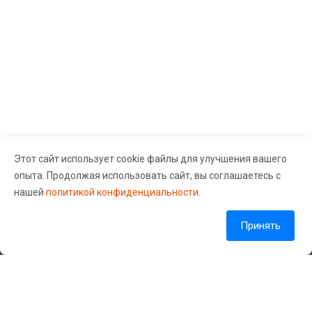
Поломки телефонов
Samsung
Главная причина бо́льшей части поломок (не считая
механических повреждений) — несоответствие
мощности железа и нагрузки на аппарат. Проще
говоря, фирма-производитель оснащает телефоны
производительным железом и одновременно
Этот сайт использует cookie файлы для улучшения вашего
внедряет огромное количество функций, которые со
опыта. Продолжая использовать сайт, вы соглашаетесь с
временем железо перестает «вывозить». В
Сервисный центр «Guru Gsm» © 2026 Все права защищены.
нашей
политикой конфиденциальности
.
результате это может привести к перегреву, а также к
проблемам с аккумулятором и другими внутренними
Согласие на обработку персональных данных
Политика обработки персональных данных
Принять
компонентами устройства.
Кроме того, телефоны Samsung часто обновляются
Наши контакты
новым программным обеспечением и функциями, что
может привести к нагрузке на аппаратное
+7 (904) 549-55-88
обеспечение телефона. Из-за этого может