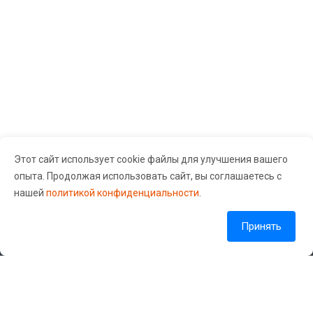
Поломки телефонов
Samsung
Главная причина бо́льшей части поломок (не считая
механических повреждений) — несоответствие
мощности железа и нагрузки на аппарат. Проще
говоря, фирма-производитель оснащает телефоны
производительным железом и одновременно
Этот сайт использует cookie файлы для улучшения вашего
внедряет огромное количество функций, которые со
опыта. Продолжая использовать сайт, вы соглашаетесь с
временем железо перестает «вывозить». В
Сервисный центр «Guru Gsm» © 2026 Все права защищены.
нашей
политикой конфиденциальности
.
результате это может привести к перегреву, а также к
проблемам с аккумулятором и другими внутренними
Согласие на обработку персональных данных
Политика обработки персональных данных
Принять
компонентами устройства.
Кроме того, телефоны Samsung часто обновляются
Наши контакты
новым программным обеспечением и функциями, что
может привести к нагрузке на аппаратное
+7 (904) 549-55-88
обеспечение телефона. Из-за этого может