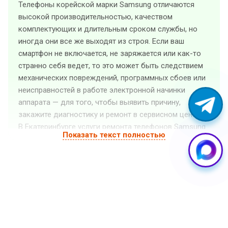
Телефоны корейской марки Samsung отличаются
высокой производительностью, качеством
комплектующих и длительным сроком службы, но
иногда они все же выходят из строя. Если ваш
смартфон не включается, не заряжается или как-то
странно себя ведет, то это может быть следствием
механических повреждений, программных сбоев или
неисправностей в работе электронной начинки
аппарата — для того, чтобы выявить причину,
закажите диагностику и ремонт в сервисном центре.
В Екатеринбурге услуги ремонта телефонов Samsung
Показать текст полностью
оказывает «GuruGSM». Квалифицированные
специалисты выполнят ремонт телефона Samsung
любой сложности, а также установят на него любые
необходимые программные и аппаратные
обновления. Мы предлагаем доступные цены и
высокое качество услуг. Также у нас доступен
срочный ремонт (стоимость рассчитывается после
бесплатной диагностики).