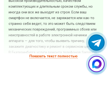
высокой производительностью, качеством
комплектующих и длительным сроком службы, но
иногда они все же выходят из строя. Если ваш
смартфон не включается, не заряжается или как-то
странно себя ведет, то это может быть следствием
механических повреждений, программных сбоев или
неисправностей в работе электронной начинки
аппарата — для того, чтобы выявить причину,
закажите диагностику и ремонт в сервисном центре.
В Екатеринбурге услуги ремонта телефонов Samsung
Показать текст полностью
оказывает «GuruGSM». Квалифицированные
специалисты выполнят ремонт телефона Samsung
любой сложности, а также установят на него любые
необходимые программные и аппаратные
обновления. Мы предлагаем доступные цены и
высокое качество услуг. Также у нас доступен
срочный ремонт (стоимость рассчитывается после
бесплатной диагностики).