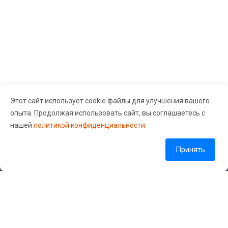
Поломки телефонов
Samsung
Главная причина бо́льшей части поломок (не считая
механических повреждений) — несоответствие
мощности железа и нагрузки на аппарат. Проще
говоря, фирма-производитель оснащает телефоны
производительным железом и одновременно
Этот сайт использует cookie файлы для улучшения вашего
внедряет огромное количество функций, которые со
опыта. Продолжая использовать сайт, вы соглашаетесь с
временем железо перестает «вывозить». В
Сервисный центр «Guru Gsm» © 2026 Все права защищены.
нашей
политикой конфиденциальности
.
результате это может привести к перегреву, а также к
проблемам с аккумулятором и другими внутренними
Согласие на обработку персональных данных
Политика обработки персональных данных
Принять
компонентами устройства.
Кроме того, телефоны Samsung часто обновляются
Наши контакты
новым программным обеспечением и функциями, что
может привести к нагрузке на аппаратное
+7 (904) 549-55-88
обеспечение телефона. Из-за этого может
возникнуть замедление работы телефона или даже
info@gurugsm.ru