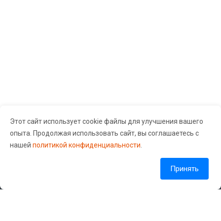
бесплатной диагностики).
Поломки телефонов
Samsung
Главная причина бо́льшей части поломок (не считая
механических повреждений) — несоответствие
мощности железа и нагрузки на аппарат. Проще
говоря, фирма-производитель оснащает телефоны
производительным железом и одновременно
Этот сайт использует cookie файлы для улучшения вашего
внедряет огромное количество функций, которые со
опыта. Продолжая использовать сайт, вы соглашаетесь с
временем железо перестает «вывозить». В
Сервисный центр «Guru Gsm» © 2026 Все права защищены.
нашей
политикой конфиденциальности
.
результате это может привести к перегреву, а также к
проблемам с аккумулятором и другими внутренними
Согласие на обработку персональных данных
Политика обработки персональных данных
Принять
компонентами устройства.
Кроме того, телефоны Samsung часто обновляются
Наши контакты
новым программным обеспечением и функциями, что
может привести к нагрузке на аппаратное
+7 (904) 549-55-88