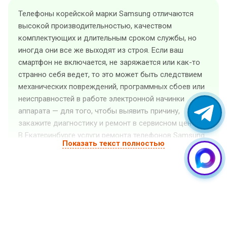
Телефоны корейской марки Samsung отличаются
высокой производительностью, качеством
комплектующих и длительным сроком службы, но
иногда они все же выходят из строя. Если ваш
смартфон не включается, не заряжается или как-то
странно себя ведет, то это может быть следствием
механических повреждений, программных сбоев или
неисправностей в работе электронной начинки
аппарата — для того, чтобы выявить причину,
закажите диагностику и ремонт в сервисном центре.
В Екатеринбурге услуги ремонта телефонов Samsung
Показать текст полностью
оказывает «GuruGSM». Квалифицированные
специалисты выполнят ремонт телефона Samsung
любой сложности, а также установят на него любые
необходимые программные и аппаратные
обновления. Мы предлагаем доступные цены и
высокое качество услуг. Также у нас доступен
срочный ремонт (стоимость рассчитывается после