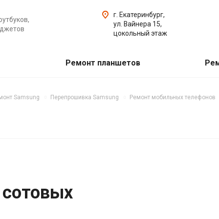
г. Екатеринбург,
оутбуков,
ул. Вайнера 15,
аджетов
цокольный этаж
Ремонт планшетов
Рем
монт Samsung
Перепрошивка Samsung
Ремонт мобильных телефонов
 сотовых