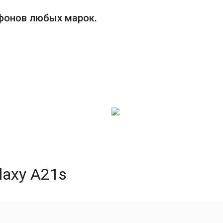
фонов любых марок.
axy A21s