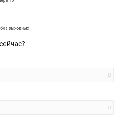
нера 15
0 без выходных
сейчас?