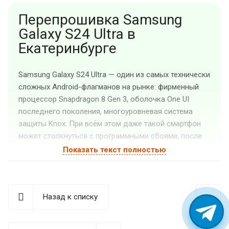
Перепрошивка Samsung
Galaxy S24 Ultra в
Екатеринбурге
Samsung Galaxy S24 Ultra — один из самых технически
сложных Android-флагманов на рынке: фирменный
процессор Snapdragon 8 Gen 3, оболочка One UI
последнего поколения, многоуровневая система
защиты Knox. При всём этом даже такой смартфон
может столкнуться с программными сбоями, после
которых устройство перестаёт нормально работать.
Показать текст полностью
Именно в таких ситуациях требуется перепрошивка —
восстановление или замена программной части
телефона.
Назад к списку
Сервисный центр «Guru GSM» выполняет прошивку
самсунг Galaxy S24 Ultra в Екатеринбурге. Работаем с