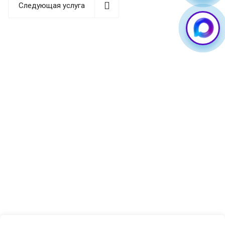
официальными сборками и специализированным
Следующая услуга
оборудованием, а после завершения процедуры
проверяем корректность работы всех модулей
устройства.
Когда нужна перепрошивка
Samsung Galaxy S24 Ultra
Программная часть смартфона может выйти из строя
по разным причинам. Понимание природы сбоя
помогает точнее выбрать метод восстановления и
избежать лишних рисков для данных.
Наиболее распространённые ситуации, при которых
обращаются за перепрошивкой самсунг с24 ультра:
—
Циклическая перезагрузка («bootloop»):
телефон уходит в перезагрузку сразу после
включения и не может загрузить систему до конца.
Чаще всего причина — повреждение системного