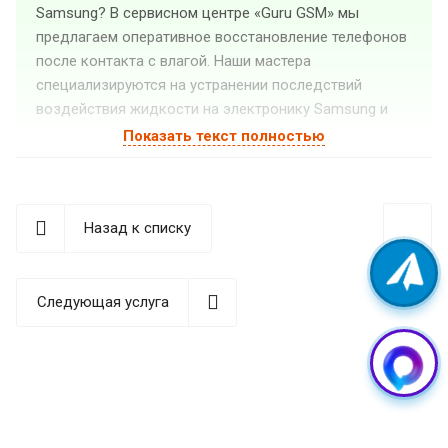
Samsung? В сервисном центре «Guru GSM» мы
предлагаем оперативное восстановление телефонов
после контакта с влагой. Наши мастера
специализируются на устранении последствий
воздействия жидкости на электронику Samsung и
гарантируют качественный ремонт даже в сложных
Показать текст полностью
случаях.
Симптомы попадания влаги в
смартфон Samsung
Назад к списку
Если ваш телефон подвергся воздействию влаги, вы
можете заметить следующие признаки повреждения:
Следующая услуга
Экран начал мерцать или на нем появились пятна,
полосы
Устройство самопроизвольно перезагружается
или выключается
Сенсорный экран перестал корректно реагировать