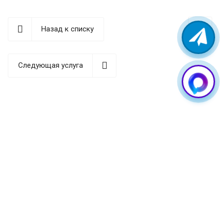
любой сложности, а также установят на него любые
необходимые программные и аппаратные
Назад к списку
обновления. Мы предлагаем доступные цены и
высокое качество услуг. Также у нас доступен
срочный ремонт (стоимость рассчитывается после
Следующая услуга
бесплатной диагностики).
Поломки телефонов
Samsung
Главная причина бо́льшей части поломок (не считая
механических повреждений) — несоответствие
мощности железа и нагрузки на аппарат. Проще
говоря, фирма-производитель оснащает телефоны
производительным железом и одновременно
внедряет огромное количество функций, которые со
временем железо перестает «вывозить». В
результате это может привести к перегреву, а также к