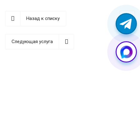
любой сложности, а также установят на него любые
необходимые программные и аппаратные
Назад к списку
обновления. Мы предлагаем доступные цены и
высокое качество услуг. Также у нас доступен
срочный ремонт (стоимость рассчитывается после
Следующая услуга
бесплатной диагностики).
Поломки телефонов
Samsung
Главная причина бо́льшей части поломок (не считая
механических повреждений) — несоответствие
мощности железа и нагрузки на аппарат. Проще
говоря, фирма-производитель оснащает телефоны
производительным железом и одновременно
внедряет огромное количество функций, которые со
временем железо перестает «вывозить». В
результате это может привести к перегреву, а также к