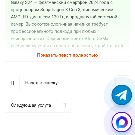
Galaxy S24 — флагманский смартфон 2024 года с
процессором Snapdragon 8 Gen 3, динамическим
AMOLED-дисплеем 120 Гц и продвинутой системой
камер. Высокотехнологичная начинка требует
профессионального подхода при любых
неисправностях. Сервисный центр «Guru GSM»
специализируется на восстановлении устройств этой
линейки, используя современное диагностическое
Показать текст полностью
оборудование и качественные комплектующие.
Мы работаем с неисправностями любой сложности
— от
механических повреждений экрана
до
Назад к списку
программных сбоев и проблем с материнской платой.
Каждый случай требует индивидуального подхода:
флагманы отличаются сложной конструкцией,
Следующая услуга
многослойной компоновкой компонентов и
чувствительными к статическому электричеству
элементами.
Типичные неисправности Galaxy