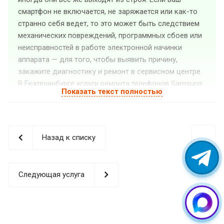
смартфон не включается, не заряжается или как-то
странно себя ведет, то это может быть следствием
механических повреждений, программных сбоев или
неисправностей в работе электронной начинки
аппарата — для того, чтобы выявить причину,
закажите диагностику и ремонт в сервисном центре.
В Екатеринбурге услуги ремонта телефонов Samsung
Показать текст полностью
оказывает «GuruGSM». Квалифицированные
специалисты выполнят ремонт телефона Samsung
любой сложности, а также установят на него любые
необходимые программные и аппаратные
Назад к списку
обновления. Мы предлагаем доступные цены и
высокое качество услуг. Также у нас доступен
срочный ремонт (стоимость рассчитывается после
Следующая услуга
бесплатной диагностики).
Поломки телефонов
Samsung