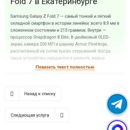
Fold 7 в Екатеринбурге
Samsung Galaxy Z Fold 7 — самый тонкий и лёгкий
складной смартфон в истории линейки: всего 8,9 мм в
сложенном состоянии и 215 граммов. Внутри —
процессор Snapdragon 8 Elite, 8-дюймовый OLED-
экран, камера 200 МП и шарнир Armor FlexHinge,
рассчитанный на сотни тысяч открываний. Когда
такое устройство нуждается в ремонте, важно
доверить его тем, кто понимает его конструкцию
Показать текст полностью
изнутри.
Сервисный центр «Guru GSM» в Екатеринбурге
специализируется на
ремонте смартфонов Самсунг
, в
Назад к списку
том числе на сложных складных моделях серии Z.
Мастера работают с реальными устройствами, а не
теорией — это принципиальное различие, которое
Следующая услуга
сказывается на результате.
Особенности конструкции,