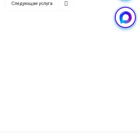
дисплеев Samsung в Екатеринбурге. Адрес
Следующая услуга
мастерской:
ул. Вайнера, 15, цокольный этаж
.
Записаться или задать вопрос можно по телефону
+7 (904) 549-55-88
.
Когда нужна замена дисплея на
Samsung Galaxy A54 5G
Повреждения экрана бывают разными по характеру
и степени тяжести. Одни видны сразу, другие
проявляются постепенно. Вот наиболее
распространённые ситуации, с которыми владельцы
самсунг гэлакси а54 приходят к нам на ремонт:
—
Трещины и сколы на стекле:
даже если
изображение ещё отображается корректно,
повреждённое стекло со временем пропускает влагу
и пыль вглубь модуля, что приводит к более
серьёзным и дорогостоящим последствиям.