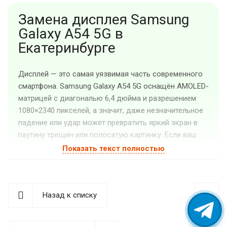
Замена дисплея Samsung
Galaxy A54 5G в
Екатеринбурге
Дисплей — это самая уязвимая часть современного
смартфона. Samsung Galaxy A54 5G оснащён AMOLED-
матрицей с диагональю 6,4 дюйма и разрешением
1080×2340 пикселей, а значит, даже незначительное
падение или удар может превратить яркий экран в
паутину трещин или полосатую картинку. Если ваш
Самсунг Гэлакси А54 5G перестал нормально
Показать текст полностью
отображать изображение, не реагирует на касания
или под стеклом появились тёмные пятна — это
сигнал к тому, что пора обратиться за
Назад к списку
профессиональным ремонтом.
Сервисный центр «Guru GSM» занимается заменой