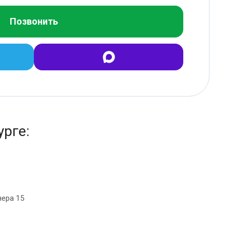
Позвонить
рге:
нера 15