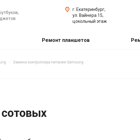
г. Екатеринбург,
оутбуков,
ул. Вайнера 15,
аджетов
цокольный этаж
Ремонт планшетов
Рем
ung
Замена контроллера питания Samsung
 сотовых