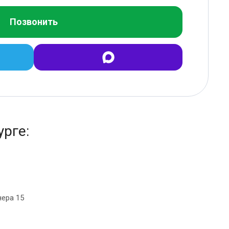
Позвонить
рге:
нера 15