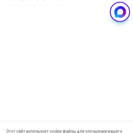
проблемы с портом питания можно по следующим
симптомам:
Смартфон заряжается только в определенном
положении кабеля
Процесс зарядки постоянно прерывается
Зарядка происходит очень медленно
Телефон вообще не реагирует на подключение к
источнику питания
Появляется сообщение "Обнаружена влага в
разъеме", хотя устройство сухое
При подключении кабеля нет характерного звука
или уведомления о начале зарядки
Компьютер не распознает устройство при
подключении через USB
Если вы заметили хотя бы один из этих признаков,
Этот сайт использует cookie файлы для улучшения вашего