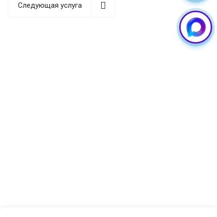
Следующая услуга
сбои, и перепрошивка становится оптимальным
решением для восстановления работоспособности
устройства. Обратитесь к нам, если заметили
следующие признаки:
Смартфон стал медленно работать и часто зависать
даже при выполнении простых задач. Батарея
разряжается значительно быстрее обычного.
Устройство самопроизвольно перезагружается или
выключается. Приложения постоянно вылетают или
не запускаются вовсе. Телефон не реагирует на
нажатия или реагирует с задержкой. После
неудачного обновления появились ошибки в работе
системы.
Своевременная перепрошивка Samsung поможет
избежать более серьезных проблем и продлит срок
службы вашего устройства. Мастера «Guru GSM»
выполняют как стандартное обновление