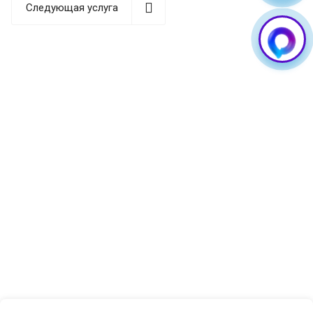
Следующая услуга
сбои, и перепрошивка становится оптимальным
решением для восстановления работоспособности
устройства. Обратитесь к нам, если заметили
следующие признаки:
Смартфон стал медленно работать и часто зависать
даже при выполнении простых задач. Батарея
разряжается значительно быстрее обычного.
Устройство самопроизвольно перезагружается или
выключается. Приложения постоянно вылетают или
не запускаются вовсе. Телефон не реагирует на
нажатия или реагирует с задержкой. После
неудачного обновления появились ошибки в работе
системы.
Своевременная перепрошивка Samsung поможет
избежать более серьезных проблем и продлит срок
службы вашего устройства. Мастера «Guru GSM»
выполняют как стандартное обновление