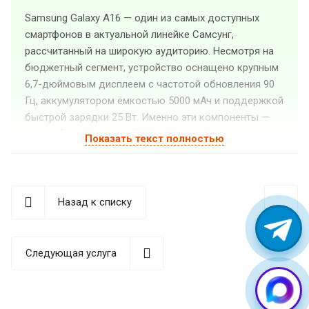
Samsung Galaxy A16 — один из самых доступных
смартфонов в актуальной линейке Самсунг,
рассчитанный на широкую аудиторию. Несмотря на
бюджетный сегмент, устройство оснащено крупным
6,7-дюймовым дисплеем с частотой обновления 90
Гц, аккумулятором ёмкостью 5000 мАч и поддержкой
быстрой зарядки 25 Вт. Именно эти компоненты —
экран, батарея и разъём зарядки — чаще всего
Показать текст полностью
становятся причиной обращений в сервисный центр.
«Guru GSM» выполняет ремонт Самсунг Гэлакси А16 в
Екатеринбурге: от замены дисплейного модуля до
Назад к списку
восстановления после попадания влаги. Мастера
работают с оригинальными запчастями и
качественными совместимыми аналогами — оба
Следующая услуга
варианта проходят проверку перед установкой.
Выбор между ними остаётся за вами и зависит от
бюджета и требований к результату.