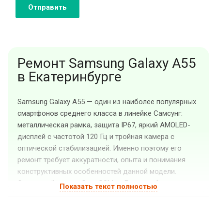
Отправить
Ремонт Samsung Galaxy A55
в Екатеринбурге
Samsung Galaxy A55 — один из наиболее популярных
смартфонов среднего класса в линейке Самсунг:
металлическая рамка, защита IP67, яркий AMOLED-
дисплей с частотой 120 Гц и тройная камера с
оптической стабилизацией. Именно поэтому его
ремонт требует аккуратности, опыта и понимания
конструктивных особенностей данной модели.
Сервисный центр «Guru GSM» в Екатеринбурге
Показать текст полностью
специализируется на ремонте смартфонов Самсунг, в
том числе Galaxy A55, и выполняет работы разной