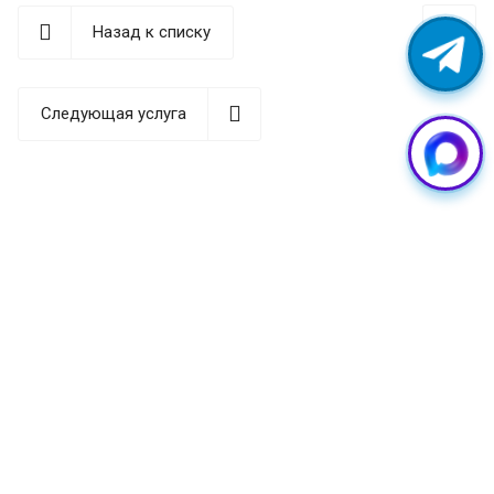
сложности — от замены разбитого стекла до
восстановления после попадания влаги.
Назад к списку
Запись и консультация по телефону:
+7 (904) 549-55-
88
. Адрес: Екатеринбург, ул. Вайнера, 15, цокольный
Следующая услуга
этаж.
Какие неисправности
встречаются чаще всего
Несмотря на прочный корпус, Самсунг Гэлакси А55
всё же подвержен типичным для смартфонов
поломкам. По нашей статистике обращений, чаще
всего владельцы приносят устройство со
следующими проблемами:
—
Разбитый экран или повреждённое защитное
стекло.
Galaxy A55 оснащён дисплеем Super AMOLED,
и его замена — одна из самых востребованных услуг.
При падении нередко страдает и сам дисплейный