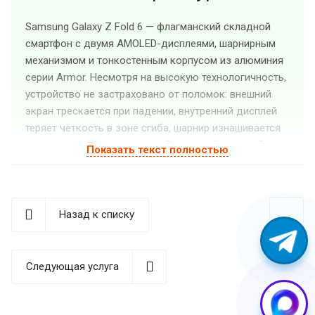
Samsung Galaxy Z Fold 6 — флагманский складной
смартфон с двумя AMOLED-дисплеями, шарнирным
механизмом и тонкостенным корпусом из алюминия
серии Armor. Несмотря на высокую технологичность,
устройство не застраховано от поломок: внешний
экран трескается при падении, внутренний дисплей
теряет чёткость в зоне сгиба, шарнир изнашивается
при активной эксплуатации. Сервисный центр «Guru
Показать текст полностью
GSM» в Екатеринбурге занимается ремонтом Самсунг
Гэлакси Зет Фолд 6 и устраняет неисправности
любой сложности — от замены защитного стекла до
восстановления после попадания влаги.
Назад к списку
Записаться на диагностику или уточнить стоимость
ремонта можно по телефону
+7 (904) 549-55-88
. Мы
Следующая услуга
находимся по адресу: ул. Вайнера, 15, цокольный
этаж.