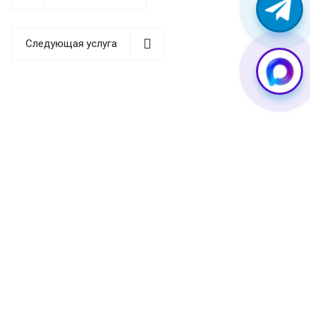
Со временем любая батарея теряет свою емкость и
требует замены. Важно вовремя распознать
Следующая услуга
проблемы с аккумулятором, чтобы предотвратить
более серьезные поломки устройства. Основные
симптомы износа или неисправности батареи:
Быстрый разряд батареи (держит заряд менее
70% от первоначального времени)
Смартфон самопроизвольно перезагружается или
выключается
Устройство не включается или работает только от
зарядного устройства
Телефон нагревается при зарядке сильнее
обычного
Батарея физически деформирована (вздулась)
На дисплее отображается некорректный уровень
заряда