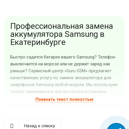
Профессиональная замена
аккумулятора Samsung в
Екатеринбурге
Быстро садится батарея вашего Samsung? Телефон
выключается на морозе или не держит заряд как
раньше? Сервисный центр «Guru GSM» предлагает
качественную услугу по замене аккумулятора для
смартфонов Samsung любой модели. Мы используем
только оригинальные или высококачественные
совместимые комплектующие, гарантирующие
Показать текст полностью
долгую и стабильную работу вашего устройства.
Признаки неисправности
аккумулятора Samsung
Назад к списку