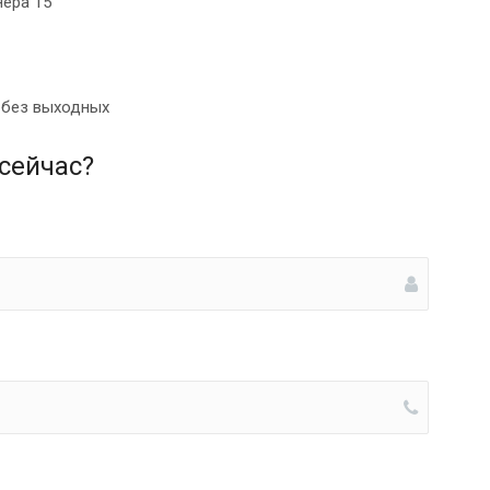
нера 15
0 без выходных
сейчас?