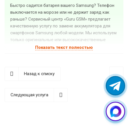
Быстро садится батарея вашего Samsung? Телефон
выключается на морозе или не держит заряд как
раньше? Сервисный центр «Guru GSM» предлагает
качественную услугу по замене аккумулятора для
смартфонов Samsung любой модели. Мы используем
только оригинальные или высококачественные
совместимые комплектующие, гарантирующие
Показать текст полностью
долгую и стабильную работу вашего устройства.
Признаки неисправности
аккумулятора Samsung
Назад к списку
Со временем любая батарея теряет свою емкость и
требует замены. Важно вовремя распознать
Следующая услуга
проблемы с аккумулятором, чтобы предотвратить
более серьезные поломки устройства. Основные
симптомы износа или неисправности батареи:
Быстрый разряд батареи (держит заряд менее