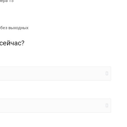
нера 15
0 без выходных
сейчас?