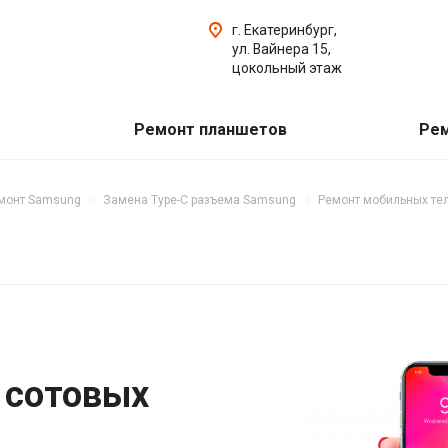
г. Екатеринбург,
ул. Вайнера 15,
цокольный этаж
Ремонт планшетов
Рем
монт Samsung
Замена Type-C разъема Samsung
Ремонт мобильных те
 сотовых