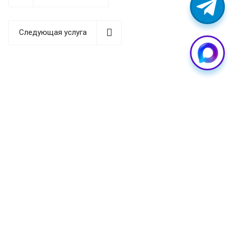
Признаки неисправности
разъема Type-C в Samsung
Следующая услуга
Определить, что порт зарядки на вашем смартфоне
Samsung требует диагностики и возможной замены,
можно по следующим симптомам:
—
Нестабильная зарядка:
телефон заряжается
только в определенном положении кабеля или
зарядный процесс прерывается при малейшем
движении устройства. Индикатор зарядки может
периодически включаться и выключаться.
—
Медленная зарядка:
смартфон заряжается
значительно дольше обычного, даже при
использовании оригинального зарядного устройства.
Быстрая зарядка не активируется или работает
некорректно.