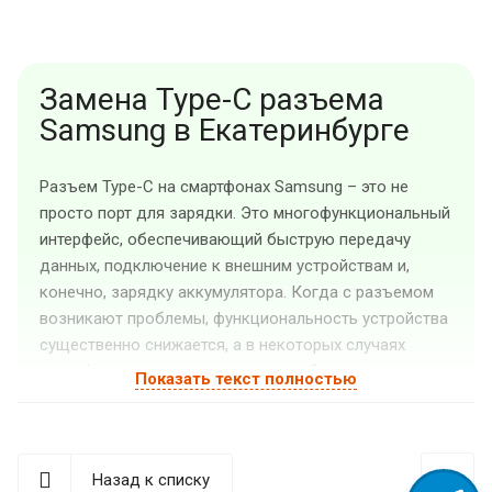
Замена Type-C разъема
Samsung в Екатеринбурге
Разъем Type-C на смартфонах Samsung – это не
просто порт для зарядки. Это многофункциональный
интерфейс, обеспечивающий быструю передачу
данных, подключение к внешним устройствам и,
конечно, зарядку аккумулятора. Когда с разъемом
возникают проблемы, функциональность устройства
существенно снижается, а в некоторых случаях
смартфон становится практически бесполезным.
Показать текст полностью
Мастера сервисного центра «Guru GSM» в
Екатеринбурге готовы быстро и качественно
выполнить замену разъема Type-C на вашем
Samsung.
Назад к списку