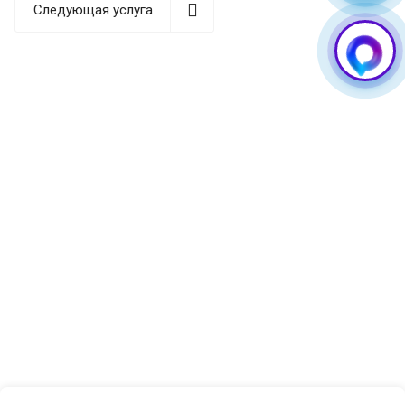
Следующая услуга
из них потребуется квалифицированный ремонт.
Основные признаки неисправности:
Телефон не видит SIM-карту или периодически теряет
сеть. Это может быть связано с повреждением
контактной группы считывателя или окислением
контактных пластин. В некоторых случаях причиной
становится нарушение пайки микросхемы
считывания или повреждение шлейфа SIM-reader.
Механические повреждения лотка для SIM-карты
часто возникают при падении телефона или
неаккуратном использовании. Держатель nano-SIM
может погнуться или сломаться, что приводит к
проблемам с установкой карты связи. Иногда
страдает пружинный механизм извлечения.
Процесс замены SIM-слота
в «Guru GSM»