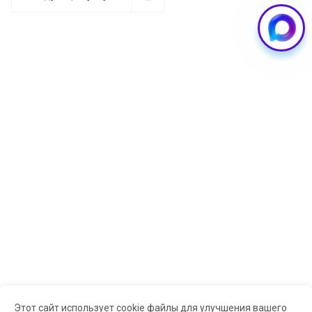
из них потребуется квалифицированный ремонт.
Основные признаки неисправности:
Телефон не видит SIM-карту или периодически теряет
сеть. Это может быть связано с повреждением
контактной группы считывателя или окислением
контактных пластин. В некоторых случаях причиной
становится нарушение пайки микросхемы
считывания или повреждение шлейфа SIM-reader.
Механические повреждения лотка для SIM-карты
часто возникают при падении телефона или
неаккуратном использовании. Держатель nano-SIM
может погнуться или сломаться, что приводит к
проблемам с установкой карты связи. Иногда
страдает пружинный механизм извлечения.
Процесс замены SIM-слота
в «Guru GSM»
Этот сайт использует cookie файлы для улучшения вашего