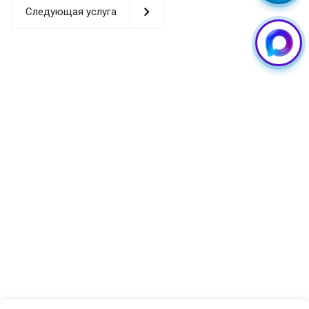
обстоятельствах. Наши мастера рекомендуют
Следующая услуга
обратиться за профессиональной помощью при
следующих признаках неисправности:
Полное или частичное отсутствие изображения на
экране
Появление трещин, сколов или разводов на
поверхности дисплея
Нарушение цветопередачи, появление цветных
пятен и полос
Отсутствие реакции сенсора на прикосновения или
некорректная работа тачскрина
Искажение изображения, неправильная работа
дисплея после падения
Особенности дисплеев Samsung
и процесс их замены