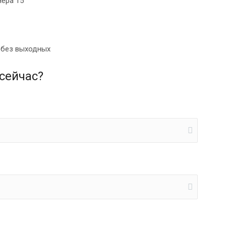
нера 15
0 без выходных
сейчас?