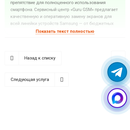
препятствие для полноценного использования
смартфона. Сервисный центр «Guru GSM» предлагает
качественную и оперативную замену экранов для
всей линейки устройств Samsung — от бюджетных
моделей до флагманов премиум-класса.
Показать текст полностью
Когда необходима замена
дисплея на Samsung?
Назад к списку
Даже самый защищенный смартфон может
нуждаться в ремонте экрана при определенных
обстоятельствах. Наши мастера рекомендуют
Следующая услуга
обратиться за профессиональной помощью при
следующих признаках неисправности:
Полное или частичное отсутствие изображения на
экране
Появление трещин, сколов или разводов на
поверхности дисплея