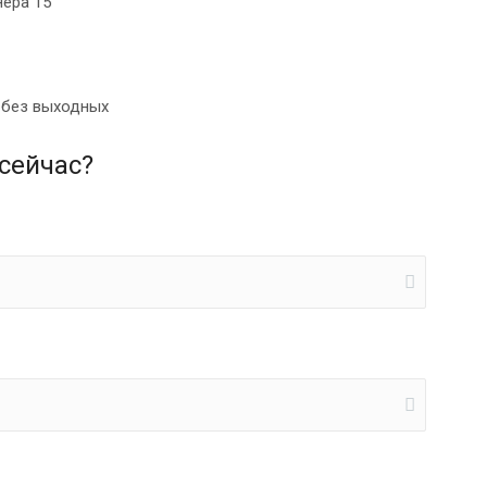
нера 15
0 без выходных
сейчас?