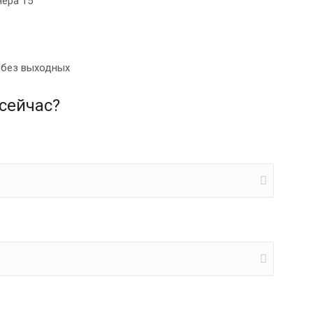
нера 15
0 без выходных
сейчас?